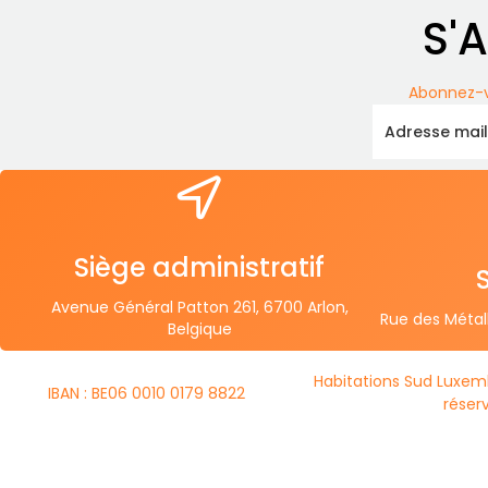
S'
Abonnez-v
Siège administratif
Avenue Général Patton 261, 6700 Arlon,
Rue des Métall
Belgique
Habitations Sud Luxem
IBAN : BE06 0010 0179 8822
réser