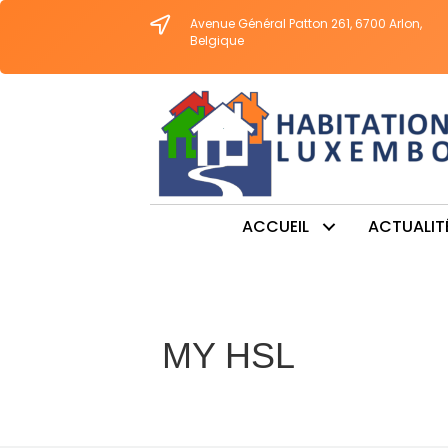
Avenue Général Patton 261, 6700 Arlon,
Belgique
ACCUEIL
ACTUALIT
MY HSL