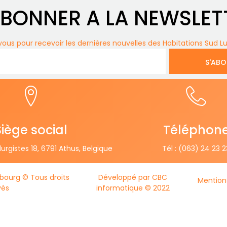
ABONNER A LA NEWSLET
ous pour recevoir les dernières nouvelles des Habitations Sud 
S'AB
Siège social
Téléphon
urgistes 18, 6791 Athus, Belgique
Tél : (063) 24 23 2
bourg © Tous droits
Développé par CBC
Mention
vés
informatique © 2022