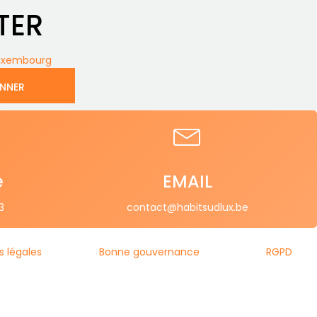
TER
Luxembourg
ONNER
e
EMAIL
3
contact@habitsudlux.be
s légales
Bonne gouvernance
RGPD